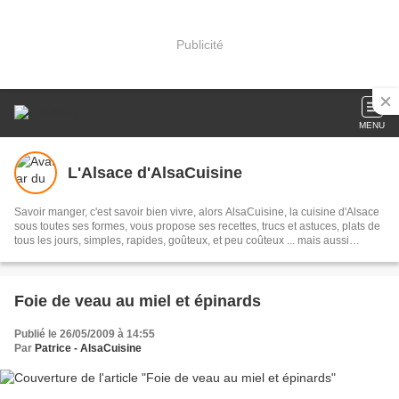
Publicité
MENU
L'Alsace d'AlsaCuisine
Savoir manger, c'est savoir bien vivre, alors AlsaCuisine, la cuisine d'Alsace
sous toutes ses formes, vous propose ses recettes, trucs et astuces, plats de
tous les jours, simples, rapides, goûteux, et peu coûteux ... mais aussi
Gastronomie du Monde ... et cocktails ... alors n'hésitez pas à vous inscrire à
la newsletter et à ...
Foie de veau au miel et épinards
Publié le 26/05/2009 à 14:55
Par
Patrice - AlsaCuisine