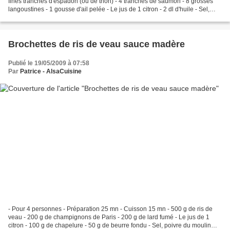
fines tranches d'espadon (ou de thon) - 4 tranches de saumon - 8 grosses
langoustines - 1 gousse d'ail pelée - Le jus de 1 citron - 2 dl d'huile - Sel,
poivre du moulin - Rincer le...
Brochettes de ris de veau sauce madère
Publié le 19/05/2009 à 07:58
Par
Patrice - AlsaCuisine
- Pour 4 personnes - Préparation 25 mn - Cuisson 15 mn - 500 g de ris de
veau - 200 g de champignons de Paris - 200 g de lard fumé - Le jus de 1
citron - 100 g de chapelure - 50 g de beurre fondu - Sel, poivre du moulin