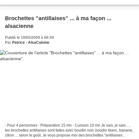
Pour la sauce madère : - 50 g de...
Brochettes "antillaises" ... à ma façon ...
alsacienne
Publié le 18/05/2009 à 06:59
Par
Patrice - AlsaCuisine
- Pour 4 personnes - Préparation 15 mn - Cuisson 10 mn Je sais, je sais... ,
les brochettes antillaises sont faites avec boudin noir, boudin blanc, banane,
citron ... selon le goût. Je vous propose moi des brochettes "antillaises