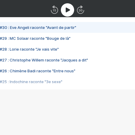
#30 : Eve Angeli raconte "Avant de partir"
#29 : MC Solaar raconte "Bouge de là"
28 : Lorie raconte "Je vais vite"
#27 : Christophe Willem raconte "Jacques a dit"
#26 : Chimène Badi raconte "Entre nous"
#25 : Indochine raconte "3e sexe"
#24 : Zaho raconte "C'est chelou"
#23 : Patrick Bruel raconte "Au café des délices"
#22 : Kyo raconte "Le chemin"
#21 : Nolwenn Leroy raconte "Cassé"