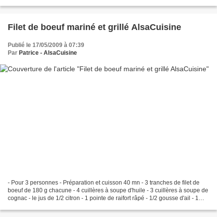
d'Alsace" ... hi hi -...
Filet de boeuf mariné et grillé AlsaCuisine
Publié le 17/05/2009 à 07:39
Par
Patrice - AlsaCuisine
- Pour 3 personnes - Préparation et cuisson 40 mn - 3 tranches de filet de
boeuf de 180 g chacune - 4 cuillères à soupe d'huile - 3 cuillères à soupe de
cognac - le jus de 1/2 citron - 1 pointe de raifort râpé - 1/2 gousse d'ail - 1
petit oignon - 2 cuillères...