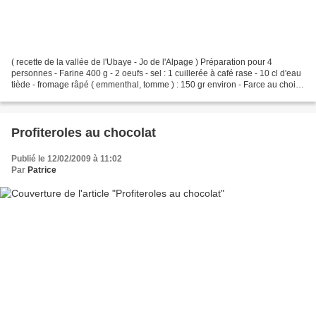
( recette de la vallée de l'Ubaye - Jo de l'Alpage ) Préparation pour 4
personnes - Farine 400 g - 2 oeufs - sel : 1 cuillerée à café rase - 10 cl d'eau
tiède - fromage râpé ( emmenthal, tomme ) : 150 gr environ - Farce au choix (
ou restes de viandes...
Profiteroles au chocolat
Publié le 12/02/2009 à 11:02
Par
Patrice