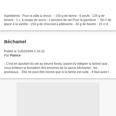
Ingrédients : Pour la pâte à choux : - 150 g de farine - 4 oeufs - 125 g de
beurre - 1 c. à soupe de sucre - 2 pincées de sel Pour la garniture : - 50 cl de
glace à la vanille - 150 g de chocolat à pâtisserie - 30 g de beurre - 15 cl de
lait Préparation...
Béchamel
Publié le 11/02/2009 à 16:12
Par
Patrice
- C'est en ajoutant du sel au beurre fondu (avant d'y intégrer la farine) que
vous éviterez la formation des ennemis de la sauce béchamel : les
grumeaux. - Elle ne peut être bonne que si la farine est cuite. - Il faut avoir la
patience de la tourner sur...