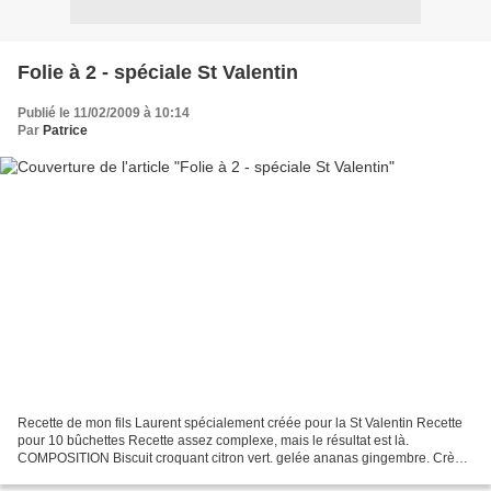
Folie à 2 - spéciale St Valentin
Publié le 11/02/2009 à 10:14
Par
Patrice
Recette de mon fils Laurent spécialement créée pour la St Valentin Recette
pour 10 bûchettes Recette assez complexe, mais le résultat est là.
COMPOSITION Biscuit croquant citron vert. gelée ananas gingembre. Crème
vanille. Biscuit fleurette citron vert...