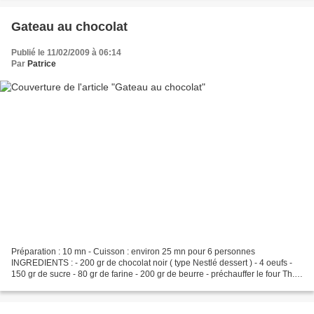
Gateau au chocolat
Publié le 11/02/2009 à 06:14
Par
Patrice
Préparation : 10 mn - Cuisson : environ 25 mn pour 6 personnes
INGREDIENTS : - 200 gr de chocolat noir ( type Nestlé dessert ) - 4 oeufs -
150 gr de sucre - 80 gr de farine - 200 gr de beurre - préchauffer le four Th.6
( 200°C ) - faire fondre le chocolat...