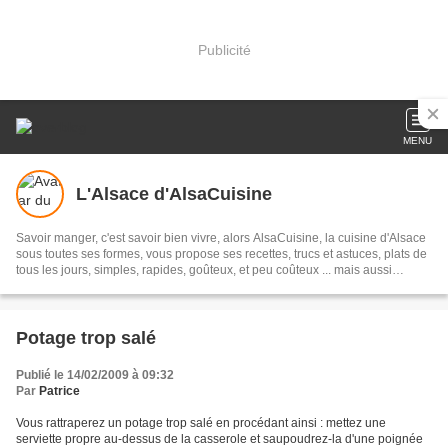
Publicité
MENU
L'Alsace d'AlsaCuisine
Savoir manger, c'est savoir bien vivre, alors AlsaCuisine, la cuisine d'Alsace
sous toutes ses formes, vous propose ses recettes, trucs et astuces, plats de
tous les jours, simples, rapides, goûteux, et peu coûteux ... mais aussi
Gastronomie du Monde ... et cocktails ... alors n'hésitez pas à vous inscrire à
la newsletter et à ...
Potage trop salé
Publié le 14/02/2009 à 09:32
Par
Patrice
Vous rattraperez un potage trop salé en procédant ainsi : mettez une
serviette propre au-dessus de la casserole et saupoudrez-la d'une poignée