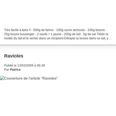
Très facile à faire !! - 500g de farine - 100g sucre semoule - 100g beurre -
25g levure boulanger - 2 oeufs + 1 jaune - 200g de lait - 5g de sel Tièdir la
moitié du lait et le verser dans un récipient Délayer la levure dans ce lait, y
verser 100g de farine...
Ravioles
Publié le 13/02/2009 à 06:28
Par
Patrice