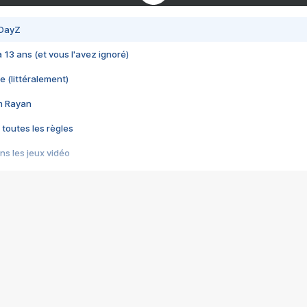
 DayZ
 a 13 ans (et vous l'avez ignoré)
e (littéralement)
im Rayan
 toutes les règles
s les jeux vidéo
us choquant de Rockstar ? - Le scandale BULLY
e plus moche de Steam
du RÊVE tourne au CAUCHEMAR
pendant 8 heures
it… à tort
umiliés par un jeu vidéo