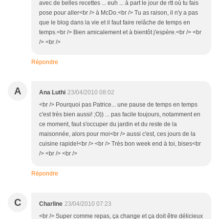
avec de belles recettes ... euh ... à part le jour de rtt où tu fais
pose pour aller<br /> à McDo.<br /> Tu as raison, il n'y a pas
que le blog dans la vie et il faut faire relâche de temps en
temps.<br /> Bien amicalement et à bientôt j'espère.<br /> <br
/> <br />
Répondre
A
Ana Luthi
23/04/2010 08:02
<br /> Pourquoi pas Patrice... une pause de temps en temps
c'est très bien aussi! ;O)) ... pas facile toujours, notamment en
ce moment, faut s'occuper du jardin et du reste de la
maisonnée, alors pour moi<br /> aussi c'est, ces jours de la
cuisine rapide!<br /> <br /> Très bon week end à toi, bises<br
/> <br /> <br />
Répondre
C
Charline
23/04/2010 07:23
<br /> Super comme repas, ça change et ça doit être délicieux