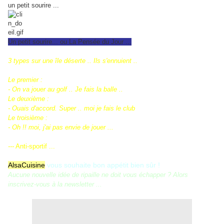
un petit sourire ...
Un petit sourire... ou La Pensée du Jour ...
3 types sur une île déserte .. Ils s'ennuient ..
Le premier :
- On va jouer au golf .. Je fais la balle ..
Le deuxième :
- Ouais d'accord. Super .. moi je fais le club
Le troisième :
- Oh !! moi, j'ai pas envie de jouer ...
---
Anti-sportif ...
AlsaCuisine
vous souhaite bon appétit bien sûr !
Aucune nouvelle idée de ripaille ne doit vous échapper ? Alors
inscrivez-vous à la newsletter ...