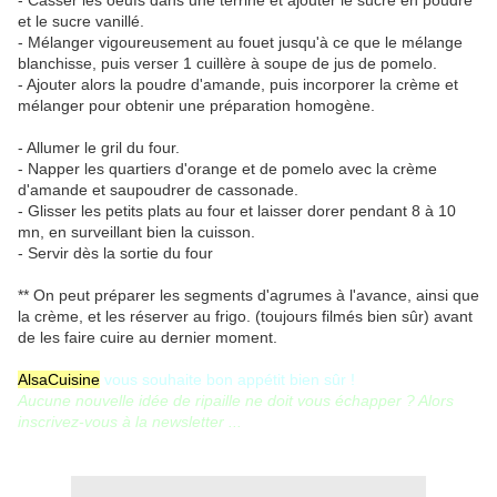
- Casser les oeufs dans une terrine et ajouter le sucre en poudre
et le sucre vanillé.
- Mélanger vigoureusement au fouet jusqu'à ce que le mélange
blanchisse, puis verser 1 cuillère à soupe de jus de pomelo.
- Ajouter alors la poudre d'amande, puis incorporer la crème et
mélanger pour obtenir une préparation homogène.
- Allumer le gril du four.
- Napper les quartiers d'orange et de pomelo avec la crème
d'amande et saupoudrer de cassonade.
- Glisser les petits plats au four et laisser dorer pendant 8 à 10
mn, en surveillant bien la cuisson.
- Servir dès la sortie du four
** On peut préparer les segments d'agrumes à l'avance, ainsi que
la crème, et les réserver au frigo. (toujours filmés bien sûr) avant
de les faire cuire au dernier moment.
AlsaCuisine
vous souhaite bon appétit bien sûr !
Aucune nouvelle idée de ripaille ne doit vous échapper ? Alors
inscrivez-vous à la newsletter ...