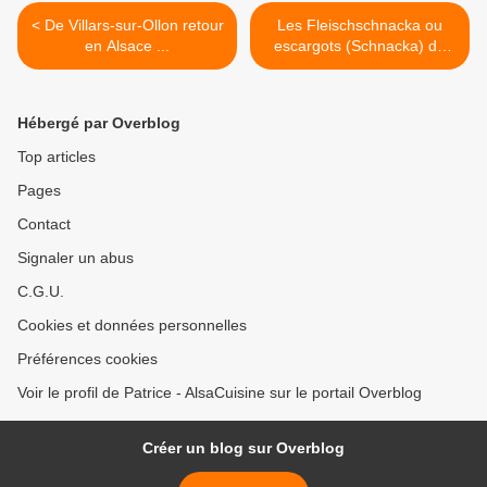
< De Villars-sur-Ollon retour
Les Fleischschnacka ou
en Alsace ...
escargots (Schnacka) de
viande (Fleisch) à
l’alsacienne >
Hébergé par Overblog
Top articles
Pages
Contact
Signaler un abus
C.G.U.
Cookies et données personnelles
Préférences cookies
Voir le profil de Patrice - AlsaCuisine sur le portail Overblog
Créer un blog sur Overblog