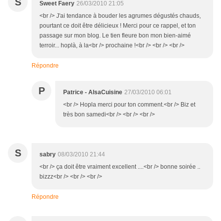
S
Sweet Faery
26/03/2010 21:05
<br /> J'ai tendance à bouder les agrumes dégustés chauds,
pourtant ce doit être délicieux ! Merci pour ce rappel, et ton
passage sur mon blog. Le tien fleure bon mon bien-aimé
terroir... hoplà, à la<br /> prochaine !<br /> <br /> <br />
Répondre
P
Patrice - AlsaCuisine
27/03/2010 06:01
<br /> Hopla merci pour ton comment.<br /> Biz et
très bon samedi<br /> <br /> <br />
S
sabry
08/03/2010 21:44
<br /> ça doit être vraiment excellent ....<br /> bonne soirée ..
bizzz<br /> <br /> <br />
Répondre