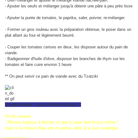
- Bien mélanger et ajouter le mélange viande hachée-pain.
- Ajouter les oeufs et mélanger jusqu'à obtenir une pâte à peu près lisse
- Ajouter la purée de tomates, le paprika, saler, poivrer, re-mélanger.
- Former un gros rouleau avec la préparation obtenue, le poser dans un
plat allant au four et légèrement beurré.
- Couper les tomates cerises en deux, les disposer autour du pain de
viande.
- Badigeonner d'huile d'olive, disposer les branches de thym sur les
tomates et faire cuire environ 1 heure
** On peut servir ce pain de viande avec du Tzatziki
Un petit sourire... ou La Pensée du Jour ...
On dit souvent :
" Remets toujours à demain ce que tu peux faire le jour même ",
mais si la chasse d'eau est en panne, alors là je suis sceptique...